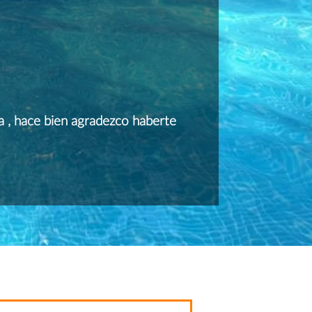
 , hace bien agradezco haberte
Hermoso lugar do