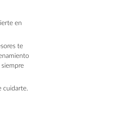
ierte en
sores te
renamiento
r siempre
e cuidarte.