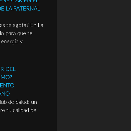
IENESTAR EN EL
E LA PATERNAL
res te agota? En La
do para que te
 energía y
R DEL
SMO?
IENTO
BANO
lub de Salud: un
re tu calidad de