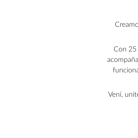
Creamos
Con 25 
acompaña 
funciona
Vení, unit